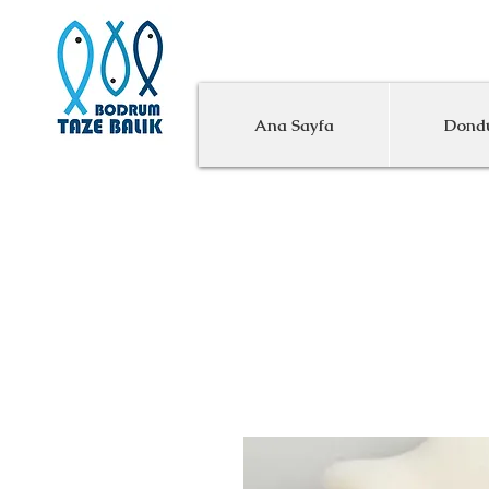
M
Ana Sayfa
Dondu