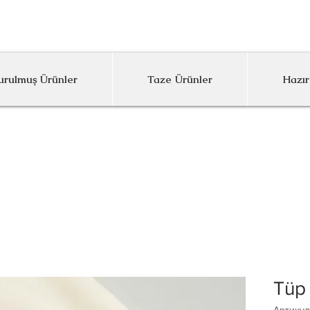
inumum Sipariş Limitimiz 1000 TL'dir
rulmuş Ürünler
Taze Ürünler
Hazır
Tüp
Артикул