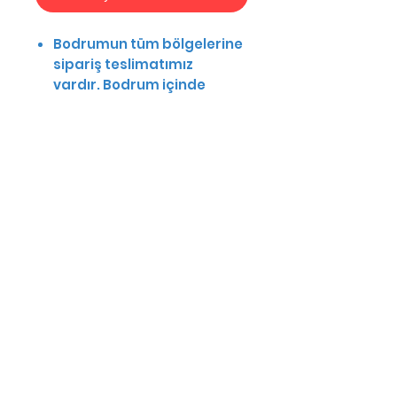
Bodrumun tüm bölgelerine
sipariş teslimatımız
vardır. Bodrum içinde
sadece kendi araçlarımız
ile dağıtım yapmaktayız.
Kapıda ödeme
seçeneğimiz vardır.
Siparişlerinizi bir gün
önceden vermeniz
yeterlidir, ertesi gün
kapınıza teslim edilecektir.