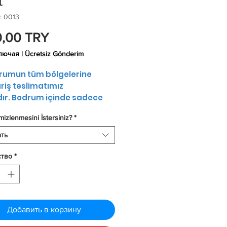
t
: 0013
Цена
0,00 TRY
лючая
|
Ücretsiz Gönderim
rumun tüm bölgelerine
riş teslimatımız
dır. Bodrum içinde sadece
i araçlarımız ile dağıtım
mizlenmesini İstersiniz?
*
maktayız.
ıda ödeme seçeneğimiz
ть
ır.
rişlerinizi bir gün önceden
ство
*
eniz yeterlidir, ertesi gün
nıza teslim edilecektir.
Добавить в корзину