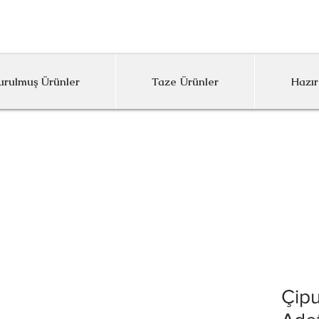
inumum Sipariş Limitimiz 1000 TL'dir
rulmuş Ürünler
Taze Ürünler
Hazır
Çipu